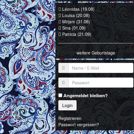
(19.08)
Léonidas
(20.08)
Louisa
(31.08)
Mirjam
(01.09)
Sina
(21.09)
Patricia
weitere Geburtstage
Angemeldet bleiben?
Login
Registrieren
Passwort vergessen?