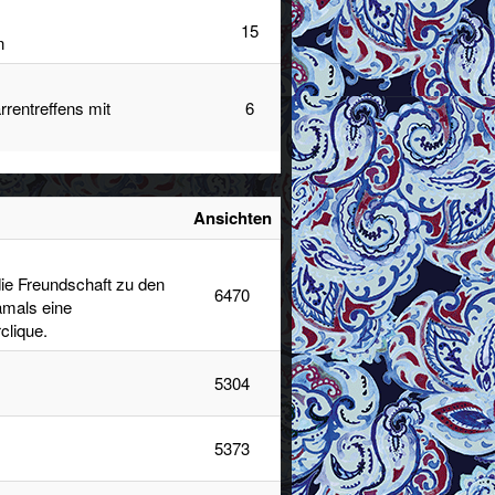
15
n
rrentreffens mit
6
Ansichten
ie Freundschaft zu den
6470
amals eine
clique.
5304
5373