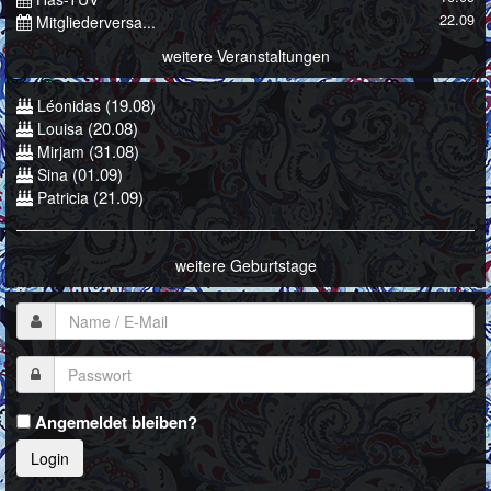
22.09
Mitgliederversa...
weitere Veranstaltungen
(19.08)
Léonidas
(20.08)
Louisa
(31.08)
Mirjam
(01.09)
Sina
(21.09)
Patricia
weitere Geburtstage
Angemeldet bleiben?
Login