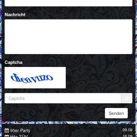
Nachricht
Captcha
Senden
09.09
90er Party
16.09
Häs-TÜV