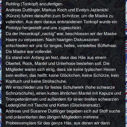
Rohling (Tonkopf) anzufertigen.
Andreas Duttlinger, Markus Koch und Evelyn Jazienicki
(Künze) fuhren daraufhin zum Schnitzer, um die Maske zu
vollenden. Aus dem daraus entstandenen Tonkopf wurde ein
Prototyp hergestellt und uns zugeschickt.
Da der Hexenkopf „nackig" war, beschlossen wir der Maske
Haare zu verpassen. Nach haarigen Diskussionen
entschieden wir uns für langes, helles, veredeltes Büffelhaar.
Die Maske war vollendet.
Es stand von Anfang an fest, dass das Häs aus einem
Oberteil, Rock, Mantel und Unterhose bestehen soll. Die
Mitglieder waren sich einig, dass sie keine typischen Hexen
sein wollten, das heißt: keine Glöckchen, keine Schürze, kein
Kopftuch und keine Strohschuhe.
Wir entschieden uns für festes Schuhwerk (hohe schwarze
Schnürschuhe), einen kutten ähnlichen Mantel mit Kapuze und
Trompetenärmeln und außerdem für einen breiten schwarzen
Ledergürtel mit Tasche und Ketten (Glockenersatz).
Andreas und Susanne Duttlinger begaben sich auf Stoff suche
und präsentierten den übrigen Mitgliedern mehrere
Probeexemplare für das ganze Häs, aus denen wir dann