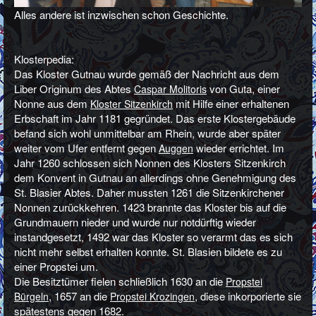
Alles andere ist inzwischen schon Geschichte.
Klosterpedia:
Das Kloster Gutnau wurde gemäß der Nachricht aus dem
Liber Originum des Abtes
von Guta, einer
Caspar Molitoris
Nonne aus dem
mit Hilfe einer erhaltenen
Kloster Sitzenkirch
Erbschaft im Jahr 1181 gegründet. Das erste Klostergebäude
befand sich wohl unmittelbar am Rhein, wurde aber später
weiter vom Ufer entfernt gegen
wieder errichtet. Im
Auggen
Jahr 1260 schlossen sich Nonnen des Klosters Sitzenkirch
dem Konvent in Gutnau an allerdings ohne Genehmigung des
St. Blasier Abtes. Daher mussten 1261 die Sitzenkirchener
Nonnen zurückkehren. 1423 brannte das Kloster bis auf die
Grundmauern nieder und wurde nur notdürftig wieder
instandgesetzt, 1492 war das Kloster so verarmt das es sich
nicht mehr selbst erhalten konnte. St. Blasien bildete es zu
einer Propstei um.
Die Besitztümer fielen schließlich 1630 an die
Propstei
, 1657 an die
, diese inkorporierte sie
Bürgeln
Propstei Krozingen
spätestens gegen 1682.