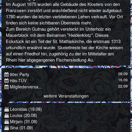
Im August 1675 wurden alle Gebäude des Klosters von den
Franzosen zerstört und anschließend nicht wieder aufgebaut.
1780 wurden die letzten verbliebenen Lehen verkauft. Vor Ort
finden sich keine sichtbaren Überreste mehr.
Zum Bereich Gutnau gehört versteckt im Unterholz ein
Mauerblock mit dem Beinamen "Heidenklotz". Dieses
Eckstück ist ein Teil der St. Mathiskirche, die erstmals 1313
urkundlich erwähnt wurde. Skelettreste bei der Kirche weisen
auf einen Friedhof hin, zugehörig zu der im Mittelalter am
Rhein hier abgegangenen Fischersiedlung Au.
09.09
90er Party
16.09
Häs-TÜV
22.09
Mitgliederversa...
weitere Veranstaltungen
(19.08)
Léonidas
(20.08)
Louisa
(31.08)
Mirjam
(01.09)
Sina