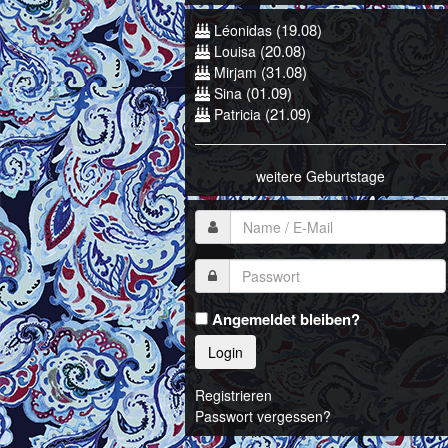
(19.08)
Léonidas
(20.08)
Louisa
(31.08)
Mirjam
(01.09)
Sina
(21.09)
Patricia
weitere Geburtstage
Angemeldet bleiben?
Login
Registrieren
Passwort vergessen?