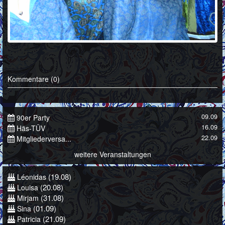
Kommentare (0)
09.09
90er Party
16.09
Häs-TÜV
22.09
Mitgliederversa...
weitere Veranstaltungen
(19.08)
Léonidas
(20.08)
Louisa
(31.08)
Mirjam
(01.09)
Sina
(21.09)
Patricia