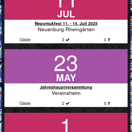
JUL
Nepomukfest 11. - 14. Juli 2025
Neuenburg Rheingärten
Gäste
3
0
23
MAY
Jahreshauptversammlung
Vereinsheim
Gäste
2
0
1