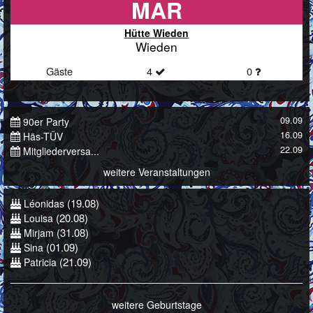
MAR
Hütte Wieden
Wieden
Gäste
4
0
09.09
90er Party
16.09
Häs-TÜV
22.09
Mitgliederversa...
weitere Veranstaltungen
(19.08)
Léonidas
(20.08)
Louisa
(31.08)
Mirjam
(01.09)
Sina
(21.09)
Patricia
weitere Geburtstage