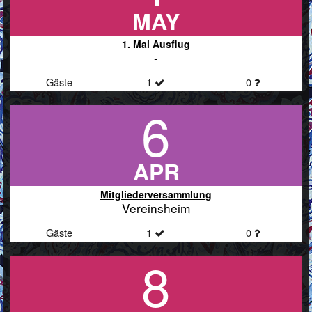
MAY
1. Mai Ausflug
-
Gäste
1
0
6
APR
Mitgliederversammlung
Vereinsheim
Gäste
1
0
8