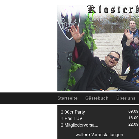
Startseite
Gästebuch
Über uns
09.09
90er Party
16.09
Häs-TÜV
22.09
Mitgliederversa...
weitere Veranstaltungen