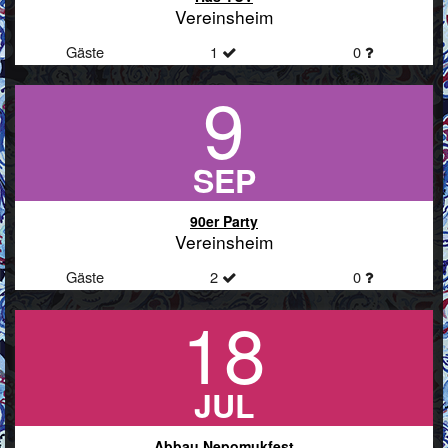
Vereinsheim
Gäste
1
0
9
SEP
90er Party
Vereinsheim
Gäste
2
0
18
JUL
Abbau Nepomukfest