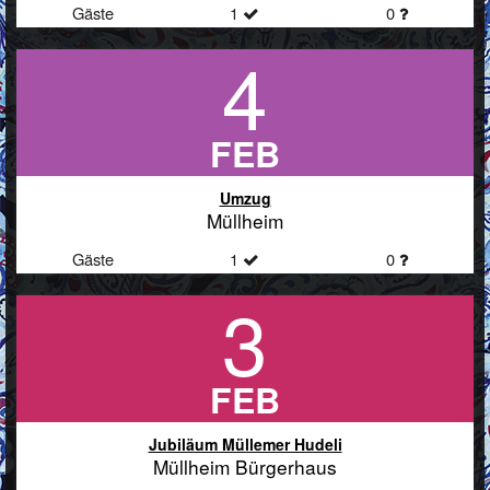
Gäste
1
0
4
FEB
Umzug
Müllheim
Gäste
1
0
3
FEB
Jubiläum Müllemer Hudeli
Müllheim Bürgerhaus