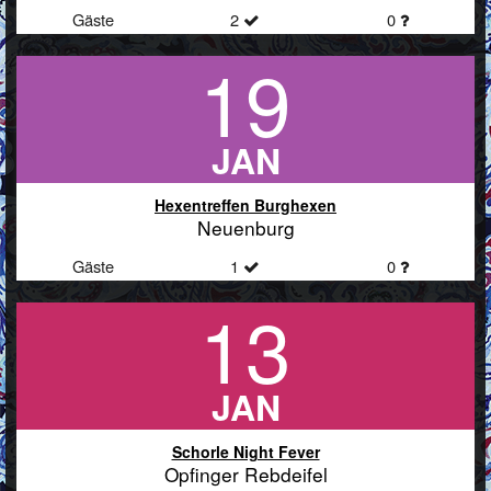
Gäste
2
0
19
JAN
Hexentreffen Burghexen
Neuenburg
Gäste
1
0
13
JAN
Schorle Night Fever
Opfinger Rebdeifel