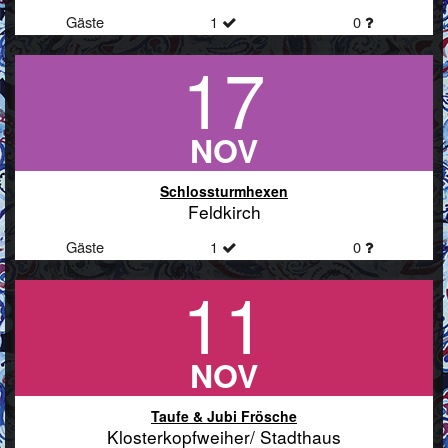
Gäste
1
0
17
NOV
Schlossturmhexen
Feldkirch
Gäste
1
0
11
NOV
Taufe & Jubi Frösche
Klosterkopfweiher/ Stadthaus