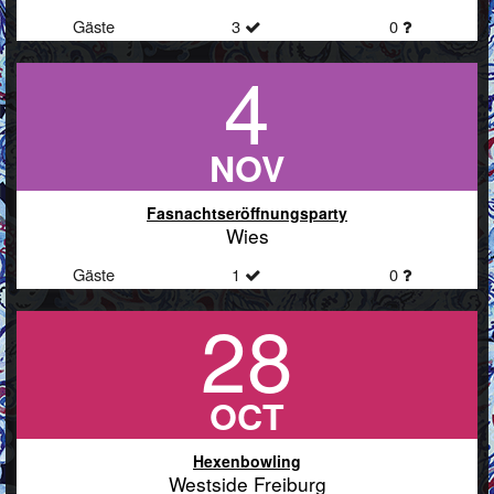
Gäste
3
0
4
NOV
Fasnachtseröffnungsparty
Wies
Gäste
1
0
28
OCT
Hexenbowling
Westside Freiburg