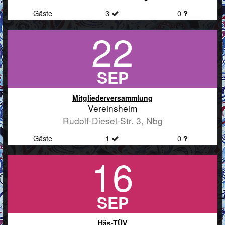
Gäste
3
0
22
SEP
Mitgliederversammlung
Vereinsheim
Rudolf-Diesel-Str. 3, Nbg
Gäste
1
0
16
SEP
Häs-TÜV