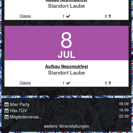
Standort Laube
Gäste
1
0
8
JUL
Aufbau Nepomukfest
Standort Laube
Gäste
1
0
09.09
90er Party
16.09
Häs-TÜV
22.09
Mitgliederversa...
weitere Veranstaltungen