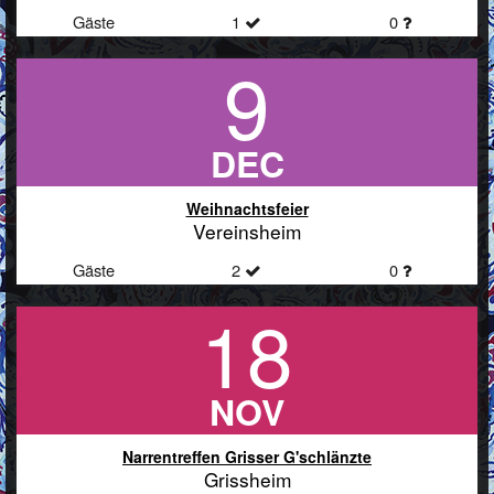
Gäste
1
0
9
DEC
Weihnachtsfeier
Vereinsheim
Gäste
2
0
18
NOV
Narrentreffen Grisser G'schlänzte
Grissheim