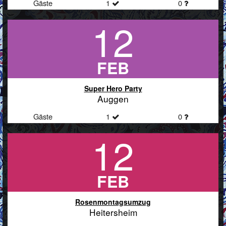
Gäste
1
0
12
FEB
Super Hero Party
Auggen
Gäste
1
0
12
FEB
Rosenmontagsumzug
Heitersheim