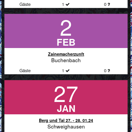
Gäste
1
0
2
FEB
Zainemacherzunft
Buchenbach
Gäste
1
0
27
JAN
Berg und Tal 27. - 28. 01.24
Schweighausen