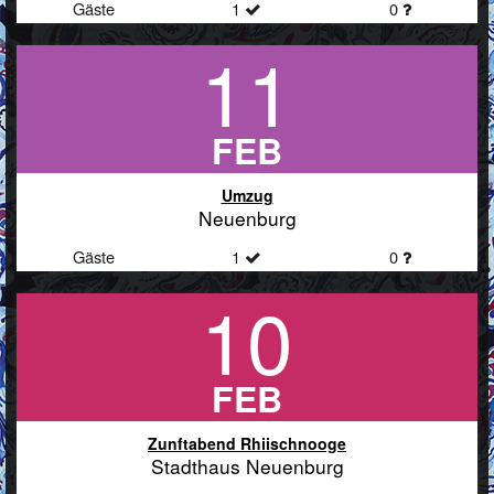
Gäste
1
0
11
FEB
Umzug
Neuenburg
Gäste
1
0
10
FEB
Zunftabend Rhiischnooge
Stadthaus Neuenburg