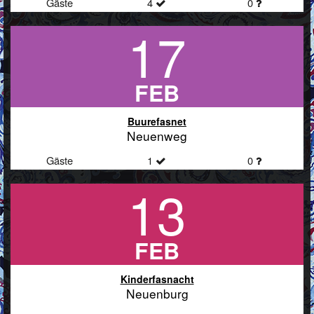
Gäste
4
0
17
FEB
Buurefasnet
Neuenweg
Gäste
1
0
13
FEB
Kinderfasnacht
Neuenburg