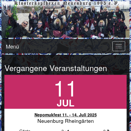
Menü
Toggle
naviga
Vergangene Veranstaltungen
11
JUL
Nepomukfest 11. - 14. Juli 2025
Neuenburg Rheingärten
Gäste
3
0