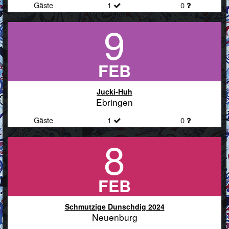
Gäste
1
0
9
FEB
Jucki-Huh
Ebringen
Gäste
1
0
8
FEB
Schmutzige Dunschdig 2024
Neuenburg