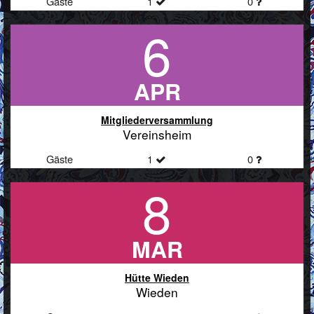
Gäste
1
0
6
APR
Mitgliederversammlung
Vereinsheim
Gäste
1
0
8
MAR
Hütte Wieden
Wieden