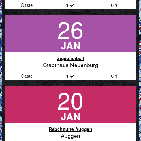
Gäste
1
0
26
JAN
Zigeunerball
Stadthaus Neuenburg
Gäste
1
0
20
JAN
Rebchnurre Auggen
Auggen